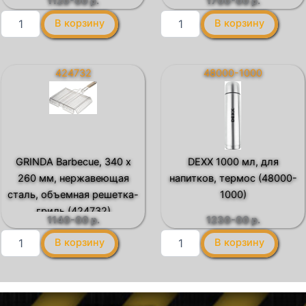
1120-00
р.
1700-00
р.
Количество
Количество
В корзину
В корзину
товара
товара
STAYER
ЗУБР
750
450
мл,
мл,
424732
48000-1000
для
термокружка
напитков,
(48155)
термос
(48100-
750)
GRINDA Barbecue, 340 х
DEXX 1000 мл, для
260 мм, нержавеющая
напитков, термос (48000-
сталь, объемная решетка-
1000)
гриль (424732)
1140-00
р.
1230-00
р.
Количество
Количество
В корзину
В корзину
товара
товара
GRINDA
DEXX
Barbecue,
1000
340
мл,
х
для