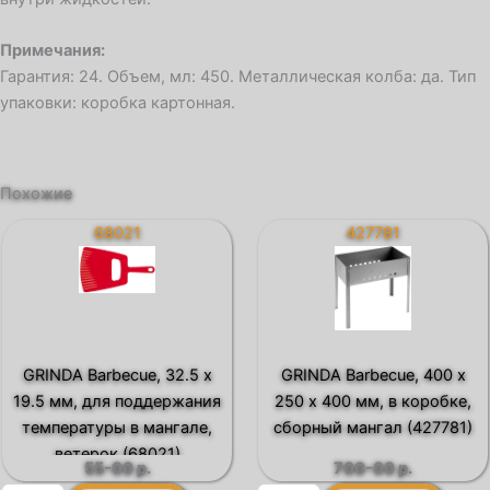
Примечания:
Гарантия: 24. Объем, мл: 450. Металлическая колба: да. Тип
упаковки: коробка картонная.
Похожие
68021
427781
GRINDA Barbecue, 32.5 х
GRINDA Barbecue, 400 х
19.5 мм, для поддержания
250 х 400 мм, в коробке,
температуры в мангале,
сборный мангал (427781)
ветерок (68021)
55-00
р.
700-00
р.