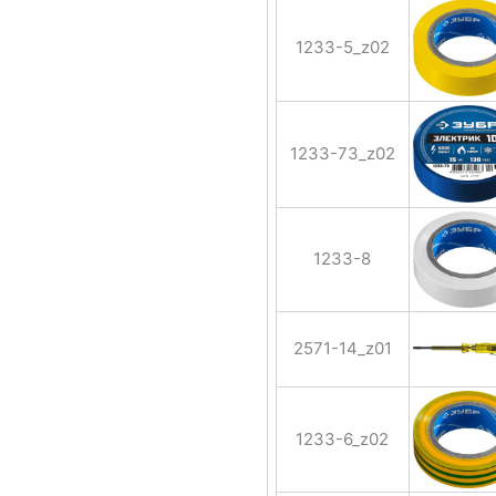
1233-5_z02
1233-73_z02
1233-8
2571-14_z01
1233-6_z02