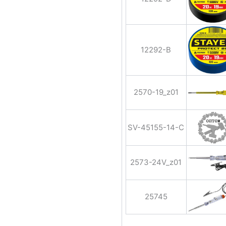
12292-B
2570-19_z01
SV-45155-14-C
2573-24V_z01
25745