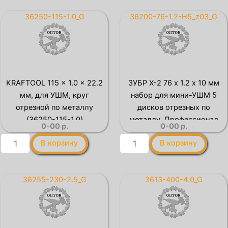
отрезной
шлифовальный
абразивный
абразивный
36250-115-1.0_G
36200-76-1.2-H5_z03_G
по
″Луга″
металлу,
по
для
металлу,
УШМ,
180х6х22,23мм
180
x
KRAFTOOL 115 x 1.0 x 22.2
ЗУБР Х-2 76 х 1.2 х 10 мм
2,0
мм, для УШМ, круг
набор для мини-УШМ 5
x
22,2
отрезной по металлу
дисков отрезных по
мм,
(36250-115-1.0)
металлу, Профессионал
0-00
р.
0-00
р.
ЗУБР
(36200-76-1.2-H5)
Мастер
Количество
Количество
В корзину
В корзину
товара
товара
KRAFTOOL
ЗУБР
115
Х-2
x
76
36255-230-2.5_G
3613-400-4.0_G
1.0
х
x
1.2
22.2
х
мм,
10