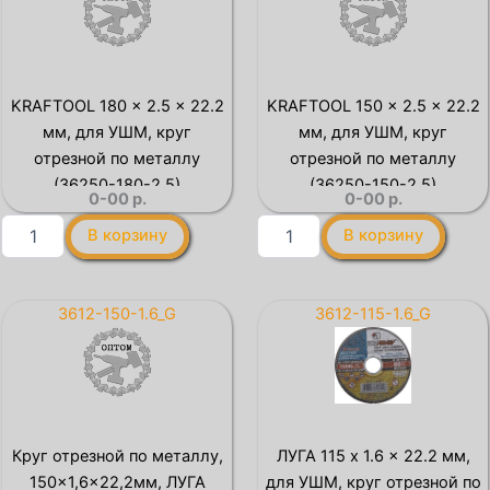
x
по
22.2
металлу
мм,
для
круг
УШМ,
отрезной
180х2,5х22,2мм
KRAFTOOL 180 x 2.5 x 22.2
KRAFTOOL 150 x 2.5 x 22.2
по
мм, для УШМ, круг
мм, для УШМ, круг
нержавеющей
стали,
отрезной по металлу
отрезной по металлу
Профессионал
(36250-180-2.5)
(36250-150-2.5)
0-00
р.
0-00
р.
(36202-
115-
Количество
Количество
В корзину
В корзину
1.6)
товара
товара
KRAFTOOL
KRAFTOOL
180
150
x
x
3612-150-1.6_G
3612-115-1.6_G
2.5
2.5
x
x
22.2
22.2
мм,
мм,
для
для
УШМ,
УШМ,
Круг отрезной по металлу,
ЛУГА 115 x 1.6 x 22.2 мм,
круг
круг
150×1,6×22,2мм, ЛУГА
для УШМ, круг отрезной по
отрезной
отрезной