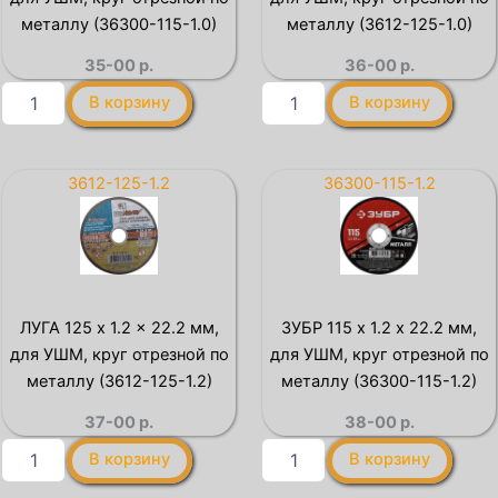
отрезной
отрезной
по
по
металлу (36300-115-1.0)
металлу (3612-125-1.0)
металлу
металлу
35-00
р.
36-00
р.
(3612-
(3612-
115-
115-
Количество
Количество
В корзину
В корзину
1.0)
1.2)
товара
товара
ЗУБР
ЛУГА
115
125
x
x
3612-125-1.2
36300-115-1.2
1.0
1.0
х
x
22.2
22.2
мм,
мм,
для
для
УШМ,
УШМ,
ЛУГА 125 x 1.2 x 22.2 мм,
ЗУБР 115 x 1.2 х 22.2 мм,
круг
круг
для УШМ, круг отрезной по
для УШМ, круг отрезной по
отрезной
отрезной
по
по
металлу (3612-125-1.2)
металлу (36300-115-1.2)
металлу
металлу
37-00
р.
38-00
р.
(36300-
(3612-
115-
125-
Количество
Количество
В корзину
В корзину
1.0)
1.0)
товара
товара
ЛУГА
ЗУБР