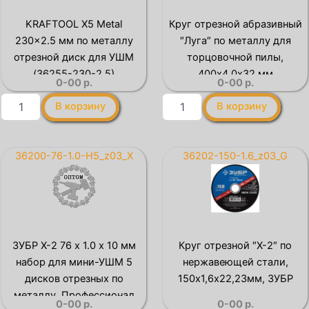
для
мм
УШМ,
набор
KRAFTOOL X5 Metal
Круг отрезной абразивный
круг
для
230×2.5 мм по металлу
″Луга″ по металлу для
отрезной
мини-
по
УШМ
отрезной диск для УШМ
торцовочной пилы,
металлу
5
(36255-230-2.5)
400х4,0х32 мм
0-00
р.
0-00
р.
(36250-
дисков
115-
отрезных
Количество
Количество
В корзину
В корзину
1.0)
по
товара
товара
металлу,
KRAFTOOL
Круг
Профессионал
X5
отрезной
(36200-
Metal
абразивный
36200-76-1.0-H5_z03_X
36202-150-1.6_z03_G
76-
230x2.5
″Луга″
1.2-
мм
по
H5)
по
металлу
металлу
для
отрезной
торцовочной
диск
пилы,
ЗУБР Х-2 76 х 1.0 х 10 мм
Круг отрезной ″X-2″ по
для
400х4,0х32
набор для мини-УШМ 5
нержавеющей стали,
УШМ
мм
(36255-
дисков отрезных по
150х1,6х22,23мм, ЗУБР
230-
металлу, Профессионал
0-00
р.
0-00
р.
2.5)