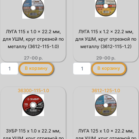
1.0-
1.2
по
H5)
х
металлу
10
для
мм
УШМ,
набор
115х1,6х22,2мм
ЛУГА 115 x 1.0 x 22.2 мм,
ЛУГА 115 x 1.2 x 22.2 мм,
для
для УШМ, круг отрезной по
для УШМ, круг отрезной по
мини-
УШМ
металлу (3612-115-1.0)
металлу (3612-115-1.2)
5
27-00
р.
29-00
р.
дисков
отрезных
Количество
Количество
В корзину
В корзину
по
товара
товара
металлу,
ЛУГА
ЛУГА
Профессионал
115
115
(36200-
x
x
36300-115-1.0
3612-125-1.0
76-
1.0
1.2
1.2-
x
x
H5)
22.2
22.2
мм,
мм,
для
для
УШМ,
УШМ,
ЗУБР 115 x 1.0 х 22.2 мм,
ЛУГА 125 x 1.0 x 22.2 мм,
круг
круг
для УШМ, круг отрезной по
для УШМ, круг отрезной по