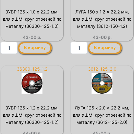
для
для
УШМ,
УШМ,
ЗУБР 125 x 1.0 х 22.2 мм,
ЛУГА 150 x 1.2 x 22.2 мм,
круг
круг
для УШМ, круг отрезной по
для УШМ, круг отрезной по
отрезной
отрезной
по
по
металлу (36300-125-1.0)
металлу (3612-150-1.2)
металлу
металлу
42-00
р.
43-00
р.
(3612-
(3612-
125-
115-
Количество
Количество
В корзину
В корзину
1.6)
2.5)
товара
товара
ЗУБР
ЛУГА
125
150
x
x
36300-125-1.2
3612-125-2.0
1.0
1.2
х
x
22.2
22.2
мм,
мм,
для
для
УШМ,
УШМ,
ЗУБР 125 x 1.2 х 22.2 мм,
ЛУГА 125 x 2.0 x 22.2 мм,
круг
круг
для УШМ, круг отрезной по
для УШМ, круг отрезной по
отрезной
отрезной
по
по
металлу (36300-125-1.2)
металлу (3612-125-2.0)
металлу
металлу
44-00
р.
45-00
р.