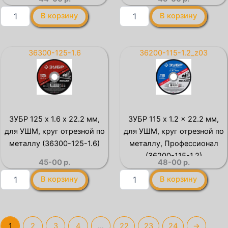
(36300-
(3612-
125-
150-
Количество
Количество
В корзину
В корзину
1.0)
1.2)
товара
товара
ЗУБР
ЛУГА
125
125
x
x
36300-125-1.6
36200-115-1.2_z03
1.2
2.0
х
x
22.2
22.2
мм,
мм,
для
для
УШМ,
УШМ,
ЗУБР 125 x 1.6 х 22.2 мм,
ЗУБР 115 x 1.2 x 22.2 мм,
круг
круг
для УШМ, круг отрезной по
для УШМ, круг отрезной по
отрезной
отрезной
по
по
металлу (36300-125-1.6)
металлу, Профессионал
металлу
металлу
(36200-115-1.2)
45-00
р.
48-00
р.
(36300-
(3612-
125-
125-
Количество
Количество
В корзину
В корзину
1.2)
2.0)
товара
товара
ЗУБР
ЗУБР
125
115
x
x
1.6
1.2
1
2
3
4
…
22
23
24
→