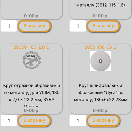
по
по
металлу (3612-115-1.6)
металлу
металлу
0-00
р.
0-00
р.
(36250-
(36250-
180-
150-
Количество
Количество
В корзину
В корзину
2.5)
2.5)
товара
товара
Круг
ЛУГА
отрезной
115
по
x
36300-180-2.0_G
3650-180-06_G
металлу,
1.6
150x1,6x22,2мм,
x
ЛУГА
22.2
мм,
для
УШМ,
Круг отрезной абразивный
Круг шлифовальный
круг
по металлу, для УШМ, 180
абразивный ″Луга″ по
отрезной
по
x 2,0 x 22,2 мм, ЗУБР
металлу, 180х6х22,23мм
металлу
Мастер
0-00
р.
0-00
р.
(3612-
115-
Количество
Количество
В корзину
В корзину
1.6)
товара
товара
Круг
Круг