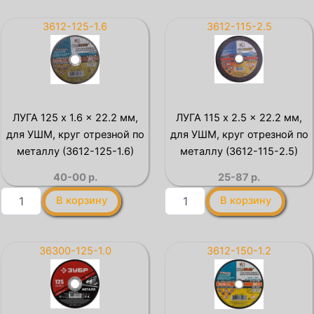
125
115
x
x
3612-125-1.6
3612-115-2.5
1.2
1.2
x
х
22.2
22.2
мм,
мм,
для
для
УШМ,
УШМ,
ЛУГА 125 x 1.6 x 22.2 мм,
ЛУГА 115 x 2.5 x 22.2 мм,
круг
круг
для УШМ, круг отрезной по
для УШМ, круг отрезной по
отрезной
отрезной
по
по
металлу (3612-125-1.6)
металлу (3612-115-2.5)
металлу
металлу
40-00
р.
25-87
р.
(3612-
(36300-
125-
115-
Количество
Количество
В корзину
В корзину
1.2)
1.2)
товара
товара
ЛУГА
ЛУГА
125
115
x
x
36300-125-1.0
3612-150-1.2
1.6
2.5
x
x
22.2
22.2
мм,
мм,