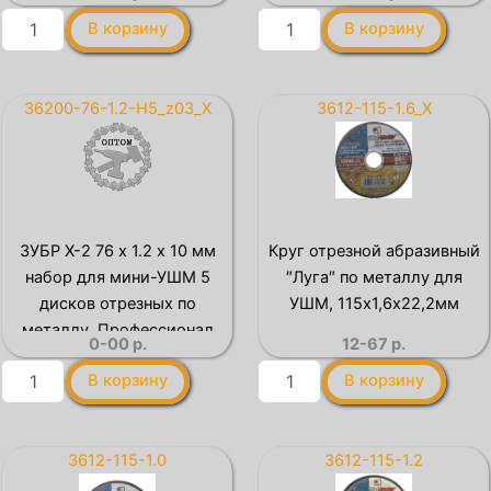
(36200-76-1.0-H5)
Количество
Количество
В корзину
В корзину
товара
товара
ЗУБР
Круг
Х-2
отрезной
76
″X-
36200-76-1.2-H5_z03_X
3612-115-1.6_X
х
2″
1.0
по
х
нержавеющей
10
стали,
мм
150х1,6х22,23мм,
набор
ЗУБР
ЗУБР Х-2 76 х 1.2 х 10 мм
Круг отрезной абразивный
для
набор для мини-УШМ 5
″Луга″ по металлу для
мини-
УШМ
дисков отрезных по
УШМ, 115х1,6х22,2мм
5
металлу, Профессионал
0-00
р.
12-67
р.
дисков
(36200-76-1.2-H5)
отрезных
Количество
Количество
В корзину
В корзину
по
товара
товара
металлу,
ЗУБР
Круг
Профессионал
Х-2
отрезной
(36200-
76
абразивный
3612-115-1.0
3612-115-1.2
76-
х
″Луга″