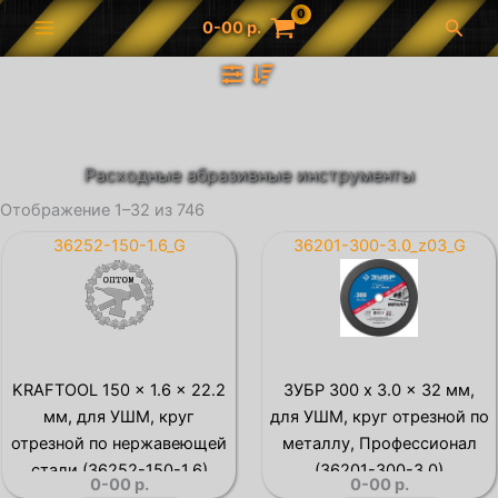
Перейти
Поис
0-00
р.
к
содержимому
Расходные абразивные инструменты
Отображение 1–32 из 746
36252-150-1.6_G
36201-300-3.0_z03_G
KRAFTOOL 150 x 1.6 x 22.2
ЗУБР 300 x 3.0 x 32 мм,
мм, для УШМ, круг
для УШМ, круг отрезной по
отрезной по нержавеющей
металлу, Профессионал
стали (36252-150-1.6)
(36201-300-3.0)
0-00
р.
0-00
р.