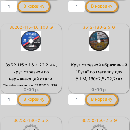
Количество
Количество
В корзину
В корзину
товара
товара
KRAFTOOL
ЗУБР
150
300
x
x
36202-115-1.6_z03_G
3612-180-2.5_G
1.6
3.0
x
x
22.2
32
мм,
мм,
для
для
УШМ,
УШМ,
ЗУБР 115 x 1.6 x 22.2 мм,
Круг отрезной абразивный
круг
круг
круг отрезной по
″Луга″ по металлу для
отрезной
отрезной
по
по
нержавеющей стали,
УШМ, 180х2,5х22,2мм
нержавеющей
металлу,
Профессионал (36202-115-
0-00
р.
0-00
р.
стали
Профессионал
1.6)
(36252-
(36201-
Количество
Количество
В корзину
В корзину
150-
300-
товара
товара
1.6)
3.0)
ЗУБР
Круг
115
отрезной
x
абразивный
36250-180-2.5_X
36250-150-2.5_G
1.6
″Луга″