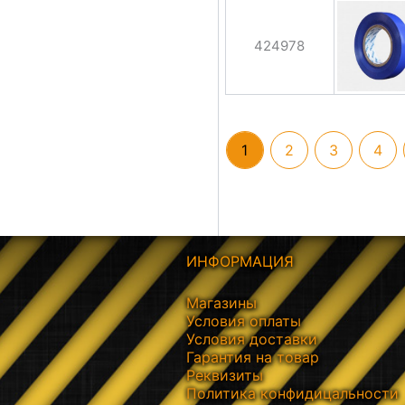
424978
1
2
3
4
ИНФОРМАЦИЯ
Магазины
Условия оплаты
Условия доставки
Гарантия на товар
Реквизиты
Политика конфидицальности