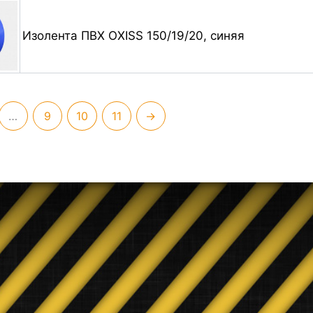
Изолента ПВХ OXISS 150/19/20, синяя
…
9
10
11
→