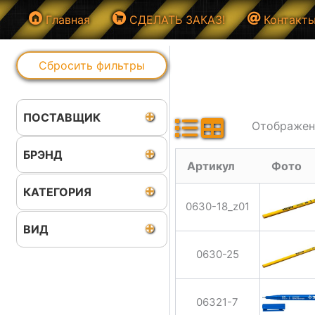
Перейти
Главная
СДЕЛАТЬ ЗАКАЗ!
Контакт
к
содержимому
Сбросить фильтры
ПОСТАВЩИК
Отображен
БРЭНД
Артикул
Фото
КАТЕГОРИЯ
0630-18_z01
ВИД
0630-25
06321-7