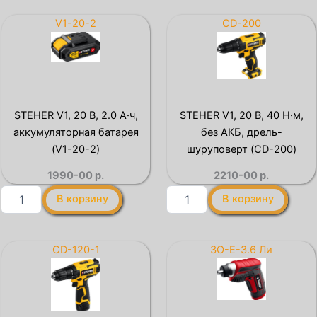
С1-
12
18,
В,
V1-20-2
CD-200
18
2
В,
А,
2.4
зарядное
А,
устройство
зарядное
для
устройство
АКБ
STEHER V1, 20 В, 2.0 А·ч,
STEHER V1, 20 В, 40 Н·м,
для
тип
аккумуляторная батарея
без АКБ, дрель-
Li-
Т7,
Ion
Профессионал
(V1-20-2)
шуруповерт (CD-200)
АКБ
(RT7-
1990-00
р.
2210-00
р.
(БЗУ-
12-
С1-
2)
Количество
Количество
В корзину
В корзину
18)
товара
товара
STEHER
STEHER
V1,
V1,
20
20
CD-120-1
ЗО-Е-3.6 Ли
В,
В,
2.0
40
А·ч,
Н·м,
аккумуляторная
без