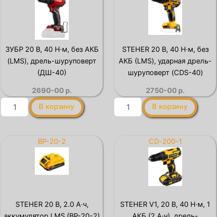
А·ч,
порт,
аккумулятор
1
тип
х
Т7,
3
Профессионал
А,
ЗУБР 20 В, 40 Н·м, без АКБ
STEHER 20 В, 40 Н·м, без
(ST7-
зарядное
(LMS), дрель-шуруповерт
АКБ (LMS), ударная дрель-
12-
устройство
2)
для
(ДШ-40)
шуруповерт (CDS-40)
LMS
2690-00
р.
2750-00
р.
АКБ
(БЗУ-20-
Количество
Количество
В корзину
В корзину
1)
товара
товара
ЗУБР
STEHER
20
20
В,
В,
BP-20-2
CD-200-1
40
40
Н·м,
Н·м,
без
без
АКБ
АКБ
(LMS),
(LMS),
дрель-
ударная
STEHER 20 В, 2.0 А·ч,
STEHER V1, 20 В, 40 Н·м, 1
шуруповерт
дрель-
аккумулятор LMS (BP-20-2)
АКБ (2 А·ч), дрель-