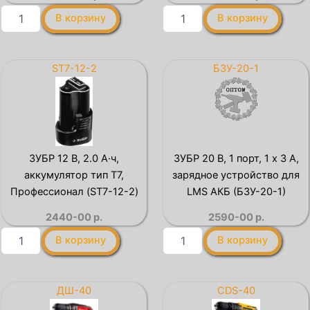
1)
Количество
Количество
В корзину
В корзину
товара
товара
STEHER
STEHER
20
20
В,
В,
ST7-12-2
БЗУ-20-1
1
40
порт,
Н·м,
1
без
х
АКБ
3
(LMS),
А,
дрель-
ЗУБР 12 В, 2.0 А·ч,
ЗУБР 20 В, 1 порт, 1 х 3 А,
зарядное
шуруповерт
аккумулятор тип Т7,
зарядное устройство для
устройство
(CD-
для
40)
Профессионал (ST7-12-2)
LMS АКБ (БЗУ-20-1)
LMS
2440-00
р.
2590-00
р.
АКБ
(CH-
Количество
Количество
В корзину
В корзину
20-
товара
товара
13)
ЗУБР
ЗУБР
12
20
В,
В,
ДШ-40
CDS-40
2.0
1