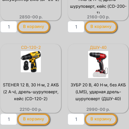
(ДШ-40)
шуруповерт
(CDS-
шуруповерт, кейс (CD-200-
40)
1)
2850-00
р.
2160-00
р.
Количество
Количество
В корзину
В корзину
товара
товара
STEHER
STEHER
20
V1,
В,
20
CD-120-2
ДШУ-40
2.0
В,
А·ч,
40
аккумулятор
Н·м,
LMS
1
(BP-
АКБ
20-
(2
STEHER 12 В, 30 Н·м, 2 АКБ
ЗУБР 20 В, 40 Н·м, без АКБ
2)
А·ч),
(2 А·ч), дрель-шуруповерт,
(LMS), ударная дрель-
дрель-
шуруповерт,
кейс (CD-120-2)
шуруповерт (ДШУ-40)
кейс
2210-00
р.
2990-00
р.
(CD-
200-
Количество
Количество
В корзину
В корзину
1)
товара
товара
STEHER
ЗУБР