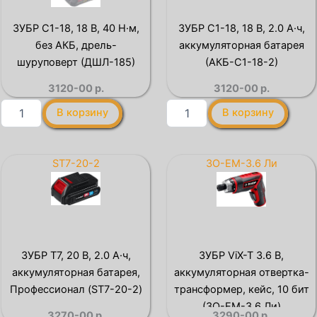
батарея
(АКБ-20-
(АКБ-
2)
ЗУБР С1-18, 18 В, 40 Н·м,
ЗУБР С1-18, 18 В, 2.0 А·ч,
С1-
без АКБ, дрель-
аккумуляторная батарея
14-
2)
шуруповерт (ДШЛ-185)
(АКБ-С1-18-2)
3120-00
р.
3120-00
р.
Количество
Количество
В корзину
В корзину
товара
товара
ЗУБР
ЗУБР
С1-
С1-
18,
18,
ST7-20-2
ЗО-ЕМ-3.6 Ли
18
18
В,
В,
40
2.0
Н·м,
А·ч,
без
аккумуляторная
АКБ,
батарея
ЗУБР T7, 20 В, 2.0 А·ч,
ЗУБР ViX-T 3.6 В,
дрель-
(АКБ-
аккумуляторная батарея,
аккумуляторная отвертка-
шуруповерт
С1-
(ДШЛ-185)
18-
Профессионал (ST7-20-2)
трансформер, кейс, 10 бит
2)
(ЗО-ЕМ-3.6 Ли)
3270-00
р.
3290-00
р.