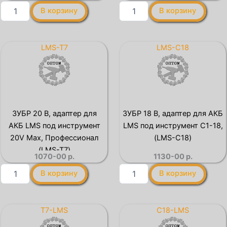
Количество
Количество
В корзину
В корзину
товара
товара
STEHER
STEHER
20
20
В,
В,
LMS-T7
LMS-C18
адаптер
адаптер
для
для
АКБ
АКБ
LMS
V1
под
под
инструмент
инструмент
ЗУБР 20 В, адаптер для
ЗУБР 18 В, адаптер для АКБ
V1,
LMS,
АКБ LMS под инструмент
LMS под инструмент С1-18,
(LMS-
(V1-
V1)
LMS)
20V Max, Профессионал
(LMS-C18)
(LMS-T7)
1070-00
р.
1130-00
р.
Количество
Количество
В корзину
В корзину
товара
товара
ЗУБР
ЗУБР
20
18
В,
В,
T7-LMS
C18-LMS
адаптер
адаптер