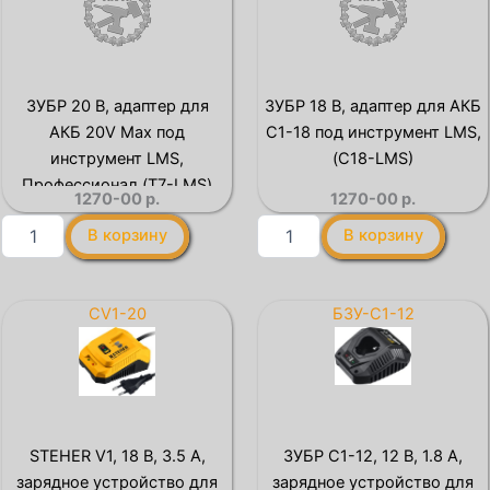
для
для
АКБ
АКБ
LMS
LMS
под
под
инструмент
инструмент
ЗУБР 20 В, адаптер для
ЗУБР 18 В, адаптер для АКБ
20V
С1-
АКБ 20V Max под
С1-18 под инструмент LMS,
Max,
18,
Профессионал
(LMS-
инструмент LMS,
(С18-LMS)
(LMS-
C18)
Профессионал (T7-LMS)
1270-00
р.
1270-00
р.
T7)
Количество
Количество
В корзину
В корзину
товара
товара
ЗУБР
ЗУБР
20
18
В,
В,
CV1-20
БЗУ-С1-12
адаптер
адаптер
для
для
АКБ
АКБ
20V
С1-
Max
18
под
под
STEHER V1, 18 В, 3.5 А,
ЗУБР С1-12, 12 В, 1.8 А,
инструмент
инструмент
зарядное устройство для
зарядное устройство для
LMS,
LMS,