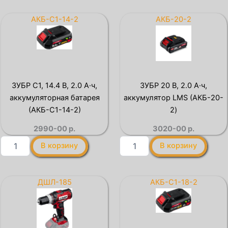
12
20
В,
В,
АКБ-С1-14-2
АКБ-20-2
30
40
Н·м,
Н·м,
2
без
АКБ
АКБ
(2
(LMS),
А·ч),
ударная
ЗУБР С1, 14.4 В, 2.0 А·ч,
ЗУБР 20 В, 2.0 А·ч,
дрель-
дрель-
аккумуляторная батарея
аккумулятор LMS (АКБ-20-
шуруповерт,
шуруповерт
кейс
(ДШУ-40)
(АКБ-С1-14-2)
2)
(CD-
2990-00
р.
3020-00
р.
120-
2)
Количество
Количество
В корзину
В корзину
товара
товара
ЗУБР
ЗУБР
С1,
20
14.4
В,
ДШЛ-185
АКБ-С1-18-2
В,
2.0
2.0
А·ч,
А·ч,
аккумулятор
аккумуляторная
LMS