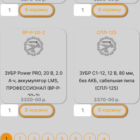
Количество
Количество
В корзину
В корзину
товара
товара
ЗУБР
ЗУБР
T7,
ViX-
20
T
BP-P-20-2
СПЛ-125
В,
3.6
2.0
В,
А·ч,
аккумуляторная
аккумуляторная
отвертка-
батарея,
трансформер,
Профессионал
кейс,
ЗУБР Power PRO, 20 В, 2.0
ЗУБР С1-12, 12 В, 80 мм,
(ST7-
10
А·ч, аккумулятор LMS,
без АКБ, сабельная пила
20-
бит
2)
(ЗО-
ПРОФЕССИОНАЛ (BP-P-
(СПЛ-125)
ЕМ-3.6
20-2)
3320-00
р.
3370-00
р.
Ли)
Количество
Количество
В корзину
В корзину
товара
товара
ЗУБР
ЗУБР
Power
С1-
PRO,
12,
20
12
1
2
3
4
5
6
7
→