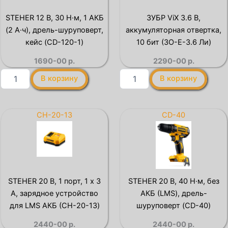
батарея
АКБ,
(V1-
дрель-
STEHER 12 В, 30 Н·м, 1 АКБ
ЗУБР ViX 3.6 В,
20-
шуруповерт
(2 А·ч), дрель-шуруповерт,
аккумуляторная отвертка,
2)
(CD-
200)
кейс (CD-120-1)
10 бит (ЗО-Е-3.6 Ли)
1690-00
р.
2290-00
р.
Количество
Количество
В корзину
В корзину
товара
товара
STEHER
ЗУБР
12
ViX
В,
3.6
CH-20-13
CD-40
30
В,
Н·м,
аккумуляторная
1
отвертка,
АКБ
10
(2
бит
А·ч),
(ЗО-
STEHER 20 В, 1 порт, 1 х 3
STEHER 20 В, 40 Н·м, без
дрель-
Е-3.6
А, зарядное устройство
АКБ (LMS), дрель-
шуруповерт,
Ли)
кейс
для LMS АКБ (CH-20-13)
шуруповерт (CD-40)
(CD-
2440-00
р.
2440-00
р.
120-