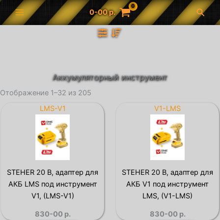
Перейти
Поис
0-00
р.
к
содержимому
Аккумуляторный инструмент
Отображение 1–32 из 205
LMS-V1
V1-LMS
STEHER 20 В, адаптер для
STEHER 20 В, адаптер для
АКБ LMS под инструмент
АКБ V1 под инструмент
V1, (LMS-V1)
LMS, (V1-LMS)
830-00
р.
830-00
р.