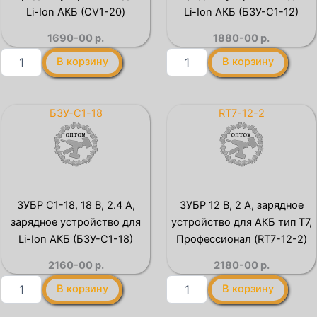
Профессионал
(С18-
Li-Ion АКБ (CV1-20)
Li-Ion АКБ (БЗУ-С1-12)
(T7-
LMS)
1690-00
р.
1880-00
р.
LMS)
Количество
Количество
В корзину
В корзину
товара
товара
STEHER
ЗУБР
V1,
С1-
18
12,
БЗУ-С1-18
RT7-12-2
В,
12
3.5
В,
А,
1.8
зарядное
А,
устройство
зарядное
для
устройство
ЗУБР С1-18, 18 В, 2.4 А,
ЗУБР 12 В, 2 А, зарядное
Li-
для
зарядное устройство для
устройство для АКБ тип Т7,
Ion
Li-
АКБ
Ion
Li-Ion АКБ (БЗУ-С1-18)
Профессионал (RT7-12-2)
(CV1-
АКБ
2160-00
р.
2180-00
р.
20)
(БЗУ-
С1-
Количество
Количество
В корзину
В корзину
12)
товара
товара
ЗУБР
ЗУБР