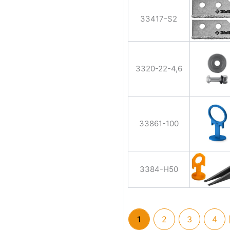
33417-S2
3320-22-4,6
33861-100
3384-H50
1
2
3
4