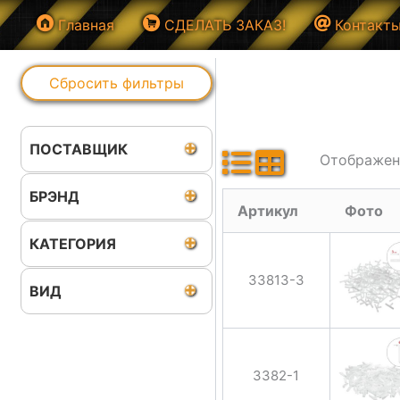
Перейти
Главная
СДЕЛАТЬ ЗАКАЗ!
Контакт
к
содержимому
Сбросить фильтры
ПОСТАВЩИК
Отображени
БРЭНД
Артикул
Фото
КАТЕГОРИЯ
33813-3
ВИД
3382-1