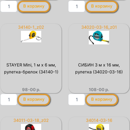
Количество
Количество
В корзину
В корзину
товара
товара
STAYER
Рулетка-
длина
брелок
0.2
1м
34140-1_z02
34020-03-16_z01
м,
STARTUL
нержавеющая
(ST3010-
линейка,
01)
Professional
(3427-
020)
STAYER Mini, 1 м х 6 мм,
СИБИН 3 м х 16 мм,
рулетка-брелок (34140-1)
рулетка (34020-03-16)
98-00
р.
108-00
р.
Количество
Количество
В корзину
В корзину
товара
товара
STAYER
СИБИН
Mini,
3
1
м
34011-03-18_z02
34014-03-16
м
х