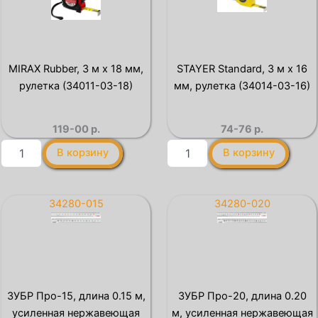
х
16
6
мм,
мм,
рулетка
рулетка-
(34020-
брелок
03-
MIRAX Rubber, 3 м х 18 мм,
STAYER Standard, 3 м х 16
(34140-
16)
рулетка (34011-03-18)
мм, рулетка (34014-03-16)
1)
119-00
р.
74-76
р.
Количество
Количество
В корзину
В корзину
товара
товара
MIRAX
STAYER
Rubber,
Standard,
3
3
34280-015
34280-020
м
м
х
х
18
16
мм,
мм,
рулетка
рулетка
(34011-
(34014-
ЗУБР Про-15, длина 0.15 м,
ЗУБР Про-20, длина 0.20
03-
03-
усиленная нержавеющая
м, усиленная нержавеющая
18)
16)