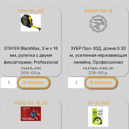
Standard,
3
5
м
3410-03_z02
34280-030-Д
м
х
х
16
19
мм,
мм,
рулетка
рулетка
(34025-
(34014-
03)
STAYER BlackMax, 3 м х 16
ЗУБР Про-30Д, длина 0.30
05-
мм, рулетка с двумя
м, усиленная нержавеющая
19)
фиксаторами, Professional
линейка, Профессионал
(3410-03)
(34280-030-Д)
209-00
р.
219-00
р.
Количество
Количество
В корзину
В корзину
товара
товара
STAYER
ЗУБР
BlackMax,
Про-30Д,
3
длина
34052-03-16_z01
05-01-303
м
0.30
х
м,
16
усиленная
мм,
нержавеющая