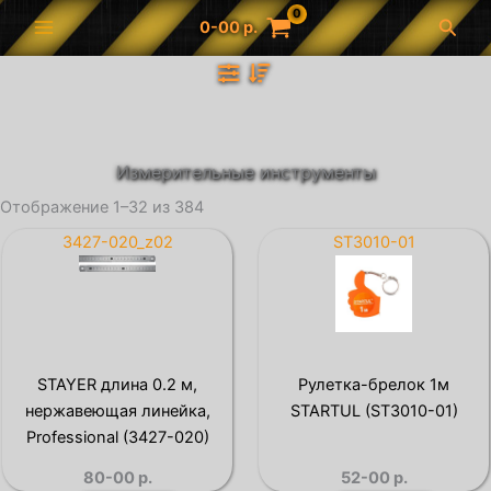
Перейти
Поис
0-00
р.
к
содержимому
Измерительные инструменты
Отображение 1–32 из 384
3427-020_z02
ST3010-01
STAYER длина 0.2 м,
Рулетка-брелок 1м
нержавеющая линейка,
STARTUL (ST3010-01)
Professional (3427-020)
80-00
р.
52-00
р.