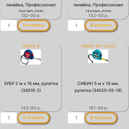
линейка, Профессионал
линейка, Профессионал
(34280-015)
(34280-020)
122-00
р.
132-00
р.
Количество
Количество
В корзину
В корзину
товара
товара
ЗУБР
ЗУБР
Про-15,
Про-20,
длина
длина
34016-2
34020-05-19_z01
0.15
0.20
м,
м,
усиленная
усиленная
нержавеющая
нержавеющая
линейка,
линейка,
Профессионал
Профессионал
ЗУБР 2 м х 16 мм, рулетка
СИБИН 5 м х 19 мм,
(34280-
(34280-
(34016-2)
рулетка (34020-05-19)
015)
020)
143-00
р.
161-00
р.
Количество
Количество
В корзину
В корзину
товара
товара
ЗУБР
СИБИН