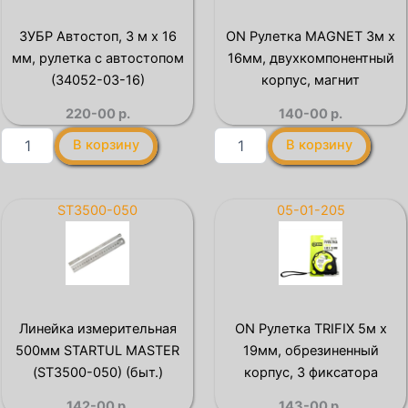
рулетка
линейка,
с
Профессионал
ЗУБР Автостоп, 3 м х 16
ON Рулетка MAGNET 3м х
двумя
(34280-
мм, рулетка с автостопом
16мм, двухкомпонентный
фиксаторами,
030-
Professional
Д)
(34052-03-16)
корпус, магнит
(3410-
220-00
р.
140-00
р.
03)
Количество
Количество
В корзину
В корзину
товара
товара
ЗУБР
ON
Автостоп,
Рулетка
3
MAGNET
ST3500-050
05-01-205
м
3м
х
х
16
16мм,
мм,
двухкомпонентный
рулетка
корпус,
с
магнит
Линейка измерительная
ON Рулетка TRIFIX 5м х
автостопом
500мм STARTUL MASTER
19мм, обрезиненный
(34052-
03-
(ST3500-050) (быт.)
корпус, 3 фиксатора
16)
142-00
р.
143-00
р.