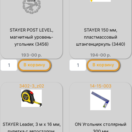
х
ВОЛАТ
18
(быт.)
мм,
рулетка
(34011-
STAYER POST LEVEL,
STAYER 150 мм,
05-
магнитный уровень-
пластмассовый
18)
угольник (3456)
штангенциркуль (3440)
193-00
р.
194-00
р.
Количество
Количество
В корзину
В корзину
товара
товара
STAYER
STAYER
POST
150
LEVEL,
мм,
3402-3_z02
14-15-003
магнитный
пластмассовый
уровень-
штангенциркуль
угольник
(3440)
(3456)
STAYER Leader, 3 м х 16 мм,
ON Угольник столярный
рулетка с автостопом,
300 мм