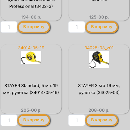
Professional (3402-3)
194-00
р.
125-00
р.
Количество
Количество
В корзину
В корзину
товара
товара
STAYER
ON
Leader,
Угольник
3
столярный
34014-05-19
34025-03_z01
м
300
х
мм
16
мм,
рулетка
с
STAYER Standard, 5 м х 19
STAYER 3 м х 16 мм,
автостопом,
мм, рулетка (34014-05-19)
рулетка (34025-03)
Professional
(3402-
3)
205-00
р.
208-00
р.
Количество
Количество
В корзину
В корзину
товара
товара
STAYER
STAYER