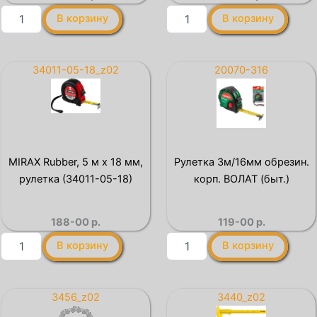
Количество
Количество
В корзину
В корзину
товара
товара
Рулетка
Рулетка
3м/16мм
5м/19мм
двухкомпон.
пласт.
34011-05-18_z02
20070-316
корп.
копр.
ВОЛАТ
ВОЛАТ
(быт.)
MIRAX Rubber, 5 м х 18 мм,
Рулетка 3м/16мм обрезин.
рулетка (34011-05-18)
корп. ВОЛАТ (быт.)
188-00
р.
119-00
р.
Количество
Количество
В корзину
В корзину
товара
товара
MIRAX
Рулетка
Rubber,
3м/16мм
5
обрезин.
3456_z02
3440_z02
м
корп.