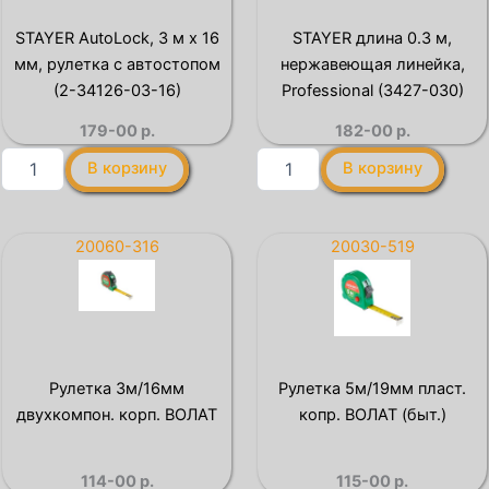
(3454)
(34016-
3)
STAYER AutoLock, 3 м х 16
STAYER длина 0.3 м,
мм, рулетка с автостопом
нержавеющая линейка,
(2-34126-03-16)
Professional (3427-030)
179-00
р.
182-00
р.
Количество
Количество
В корзину
В корзину
товара
товара
STAYER
STAYER
AutoLock,
длина
3
0.3
20060-316
20030-519
м
м,
х
нержавеющая
16
линейка,
мм,
Professional
рулетка
(3427-
с
030)
Рулетка 3м/16мм
Рулетка 5м/19мм пласт.
автостопом
двухкомпон. корп. ВОЛАТ
копр. ВОЛАТ (быт.)
(2-
34126-
03-
114-00
р.
115-00
р.
16)