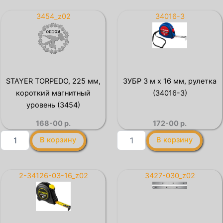
2
5
м
м
3454_z02
34016-3
х
х
16
19
мм,
мм,
рулетка
рулетка
(34016-
(34020-
2)
05-
STAYER TORPEDO, 225 мм,
ЗУБР 3 м х 16 мм, рулетка
19)
короткий магнитный
(34016-3)
уровень (3454)
168-00
р.
172-00
р.
Количество
Количество
В корзину
В корзину
товара
товара
STAYER
ЗУБР
TORPEDO,
3
225
м
2-34126-03-16_z02
3427-030_z02
мм,
х
короткий
16
магнитный
мм,
уровень
рулетка