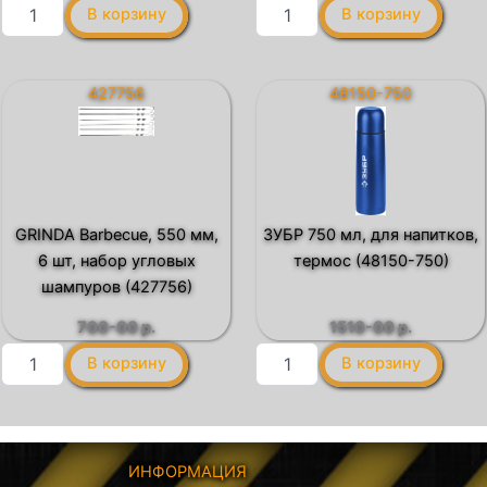
Количество
Количество
В корзину
В корзину
товара
товара
ЗУБР
STAYER
1000
750
мл,
мл,
427756
48150-750
туристический
для
термос
напитков,
(48160-
термос
1000)
(48100-
750)
GRINDA Barbecue, 550 мм,
ЗУБР 750 мл, для напитков,
6 шт, набор угловых
термос (48150-750)
шампуров (427756)
700-00
р.
1510-00
р.
Количество
Количество
В корзину
В корзину
товара
товара
GRINDA
ЗУБР
Barbecue,
750
550
мл,
мм,
для
ИНФОРМАЦИЯ
6
напитков,