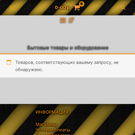
Перейти
Поис
0-00
р.
к
содержимому
Бытовые товары и оборудование
Товаров, соответствующих вашему запросу, не
обнаружено.
ИНФОРМАЦИЯ
Магазины
Условия оплаты